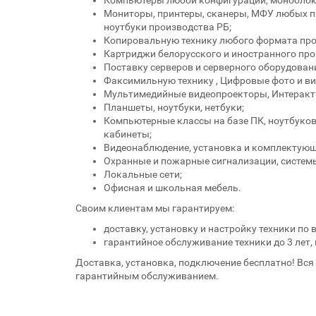
Компьютеры любой конфигурации, моноблоки
Мониторы, принтеры, сканеры, МФУ любых пр
ноутбуки производства РБ;
Копировальную технику любого формата произ
Картриджи белорусского и иностранного про
Поставку серверов и серверного оборудования 
Факсимильную технику , Цифровые фото и в
Мультимедийные видеопроекторы, Интеракт
Планшеты, ноутбуки, нетбуки;
Компьютерные классы на базе ПК, ноутбуко
кабинеты;
Видеонаблюдение, установка и комплектующ
Охранные и пожарные сигнализации, системы
Локальные сети;
Офисная и школьная мебель.
Своим клиентам мы гарантируем:
доставку, установку и настройку техники по 
гарантийное обслуживание техники до 3 лет
Доставка, установка, подключение бесплатно! Вся
гарантийным обслуживанием.