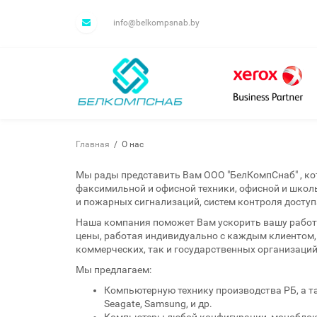
Перейти
к
info@belkompsnab.by
основному
содержанию
Главная
/
О нас
Мы рады представить Вам ООО "БелКомпСнаб" , ко
факсимильной и офисной техники, офисной и школь
и пожарных сигнализаций, систем контроля доступ
Наша компания поможет Вам ускорить вашу работ
цены, работая индивидуально с каждым клиентом,
коммерческих, так и государственных организаций
Мы предлагаем:
Компьютерную технику производства РБ, а так
Seagate, Samsung, и др.