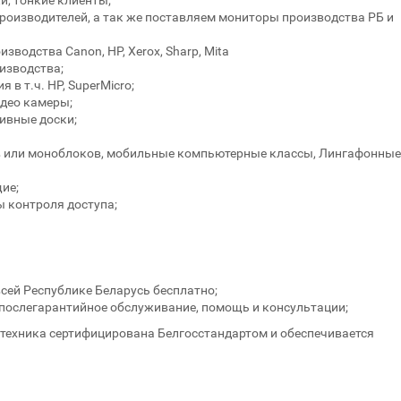
, тонкие клиенты;
оизводителей, а так же поставляем мониторы производства РБ и
водства Canon, НР, Xerox, Sharp, Mita
изводства;
в т.ч. НР, SuperMicro;
идео камеры;
ивные доски;
в или моноблоков, мобильные компьютерные классы, Лингафонные
ие;
 контроля доступа;
всей Республике Беларусь бесплатно;
, послегарантийное обслуживание, помощь и консультации;
 техника сертифицирована Белгосстандартом и обеспечивается