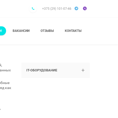
+375 (29) 101-07-46
И
ВАКАНСИИ
ОТЗЫВЫ
КОНТАКТЫ
й,
+
ранных
IT-ОБОРУДОВАНИЕ
обные
яд как
,